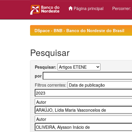
Página principal
Percorrer
Skip
navigation
DSpace - BNB - Banco do Nordeste do Brasil
Pesquisar
Pesquisar:
por
Filtros correntes: