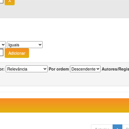
or:
Por ordem
Autores/Regi