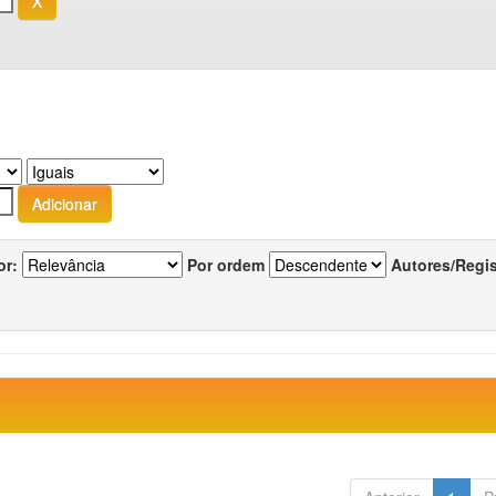
or:
Por ordem
Autores/Regi