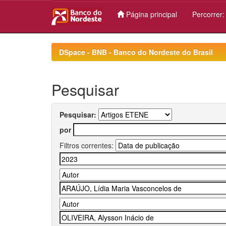
Página principal
Percorrer
Skip
navigation
DSpace - BNB - Banco do Nordeste do Brasil
Pesquisar
Pesquisar:
por
Filtros correntes: