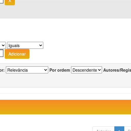
or:
Por ordem
Autores/Regi