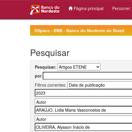
Página principal
Percorrer
Skip
navigation
DSpace - BNB - Banco do Nordeste do Brasil
Pesquisar
Pesquisar:
por
Filtros correntes: