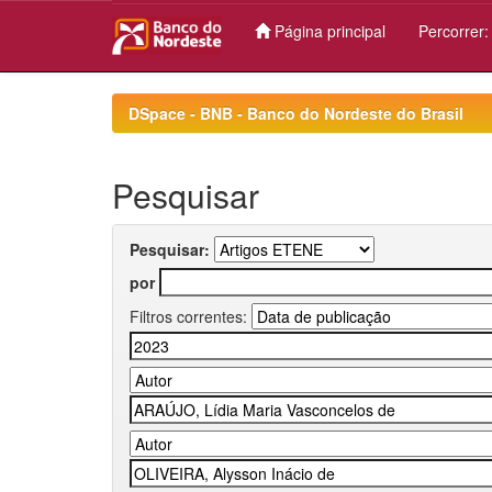
Página principal
Percorrer
Skip
navigation
DSpace - BNB - Banco do Nordeste do Brasil
Pesquisar
Pesquisar:
por
Filtros correntes: