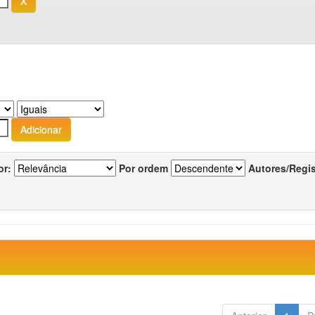
or:
Por ordem
Autores/Regi