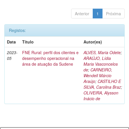
Anterior
1
Próxima
Registos:
Data
Título
Autor(es)
2023-
FNE Rural: perfil dos clientes e
ALVES, Maria Odete
;
05
desempenho operacional na
ARAÚJO, Lídia
área de atuação da Sudene
Maria Vasconcelos
de
;
CARNEIRO,
Wendell Márcio
Araújo
;
CASTILHO E
SILVA, Carolina Braz
;
OLIVEIRA, Alysson
Inácio de