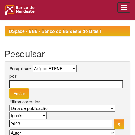
Skip
navigation
DSpace - BNB - Banco do Nordeste do Brasil
Pesquisar
Pesquisar:
por
Filtros correntes: