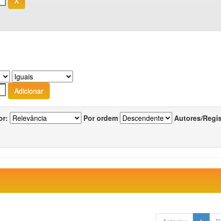
or:
Por ordem
Autores/Regi