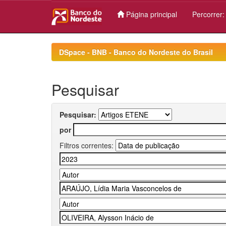
Página principal
Percorrer
Skip
navigation
DSpace - BNB - Banco do Nordeste do Brasil
Pesquisar
Pesquisar:
por
Filtros correntes: