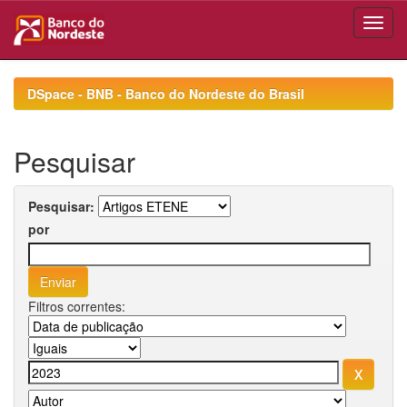
Skip
navigation
DSpace - BNB - Banco do Nordeste do Brasil
Pesquisar
Pesquisar:
por
Filtros correntes: