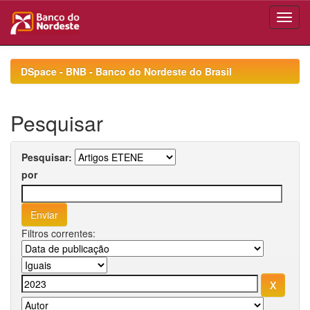
Skip
navigation
DSpace - BNB - Banco do Nordeste do Brasil
Pesquisar
Pesquisar:
por
Filtros correntes: