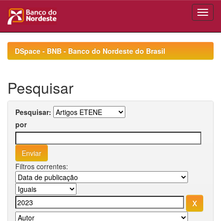
Skip
navigation
DSpace - BNB - Banco do Nordeste do Brasil
Pesquisar
Pesquisar:
por
Filtros correntes: