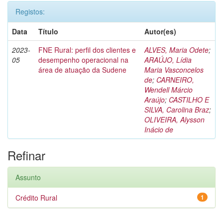
Registos:
Data
Título
Autor(es)
2023-
FNE Rural: perfil dos clientes e
ALVES, Maria Odete
;
05
desempenho operacional na
ARAÚJO, Lídia
área de atuação da Sudene
Maria Vasconcelos
de
;
CARNEIRO,
Wendell Márcio
Araújo
;
CASTILHO E
SILVA, Carolina Braz
;
OLIVEIRA, Alysson
Inácio de
Refinar
Assunto
Crédito Rural
1