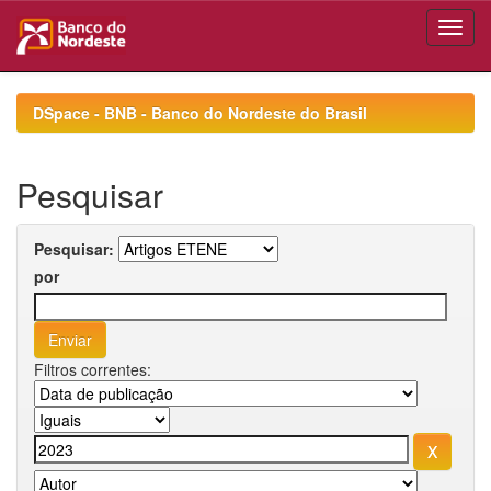
Skip
navigation
DSpace - BNB - Banco do Nordeste do Brasil
Pesquisar
Pesquisar:
por
Filtros correntes: