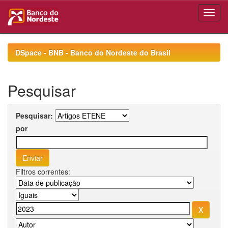
Skip
navigation
DSpace - BNB - Banco do Nordeste do Brasil
Pesquisar
Pesquisar:
por
Filtros correntes: