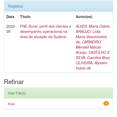
Registos:
Data
Título
Autor(es)
2023-
FNE Rural: perfil dos clientes e
ALVES, Maria Odete
;
05
desempenho operacional na
ARAÚJO, Lídia
área de atuação da Sudene
Maria Vasconcelos
de
;
CARNEIRO,
Wendell Márcio
Araújo
;
CASTILHO E
SILVA, Carolina Braz
;
OLIVEIRA, Alysson
Inácio de
Refinar
Has File(s)
true
1