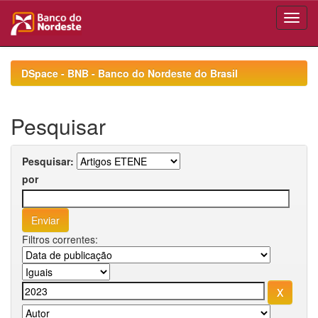
Skip
navigation
DSpace - BNB - Banco do Nordeste do Brasil
Pesquisar
Pesquisar:
por
Filtros correntes: