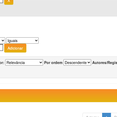
or:
Por ordem
Autores/Regi