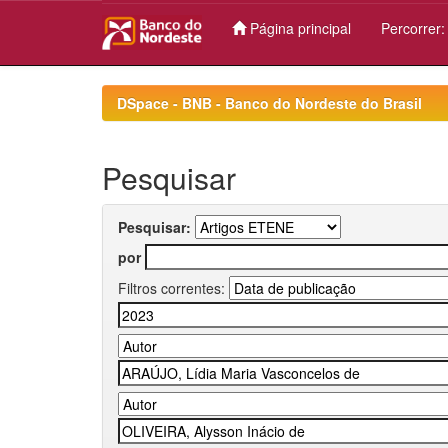
Página principal
Percorrer
Skip
navigation
DSpace - BNB - Banco do Nordeste do Brasil
Pesquisar
Pesquisar:
por
Filtros correntes: