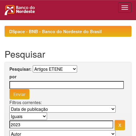
Skip
navigation
DSpace - BNB - Banco do Nordeste do Brasil
Pesquisar
Pesquisar:
por
Filtros correntes: