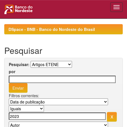
Skip
navigation
DSpace - BNB - Banco do Nordeste do Brasil
Pesquisar
Pesquisar:
por
Filtros correntes: