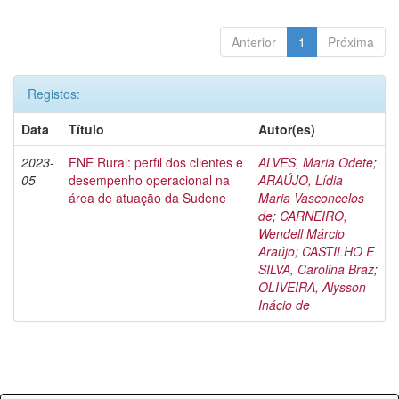
Anterior
1
Próxima
Registos:
Data
Título
Autor(es)
2023-
FNE Rural: perfil dos clientes e
ALVES, Maria Odete
;
05
desempenho operacional na
ARAÚJO, Lídia
área de atuação da Sudene
Maria Vasconcelos
de
;
CARNEIRO,
Wendell Márcio
Araújo
;
CASTILHO E
SILVA, Carolina Braz
;
OLIVEIRA, Alysson
Inácio de