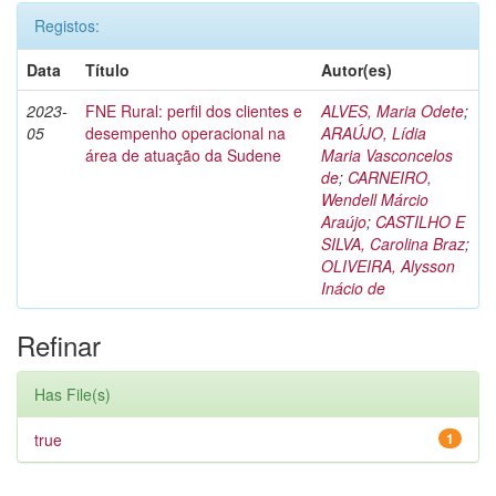
Registos:
Data
Título
Autor(es)
2023-
FNE Rural: perfil dos clientes e
ALVES, Maria Odete
;
05
desempenho operacional na
ARAÚJO, Lídia
área de atuação da Sudene
Maria Vasconcelos
de
;
CARNEIRO,
Wendell Márcio
Araújo
;
CASTILHO E
SILVA, Carolina Braz
;
OLIVEIRA, Alysson
Inácio de
Refinar
Has File(s)
true
1