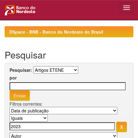
Skip
navigation
DSpace - BNB - Banco do Nordeste do Brasil
Pesquisar
Pesquisar:
por
Filtros correntes: