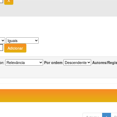
or:
Por ordem
Autores/Regi