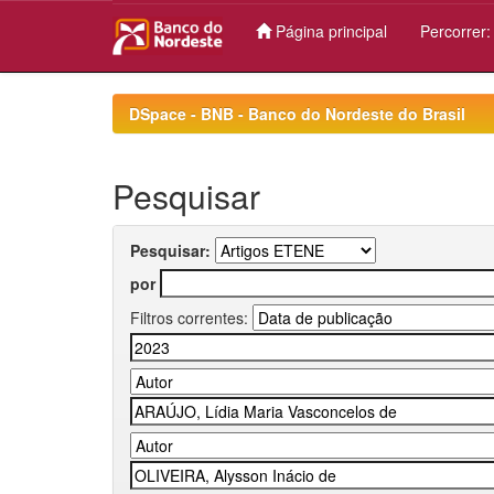
Página principal
Percorrer
Skip
navigation
DSpace - BNB - Banco do Nordeste do Brasil
Pesquisar
Pesquisar:
por
Filtros correntes: