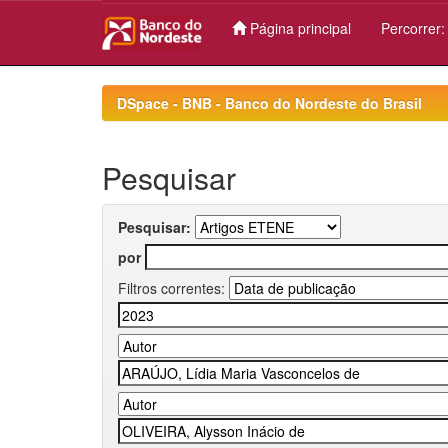
Página principal
Percorrer
Skip
navigation
DSpace - BNB - Banco do Nordeste do Brasil
Pesquisar
Pesquisar:
por
Filtros correntes: