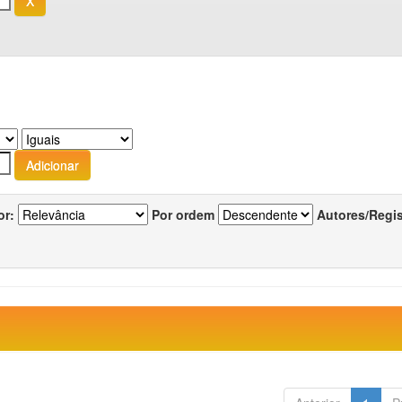
or:
Por ordem
Autores/Regi