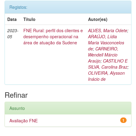
Registos:
Data
Título
Autor(es)
2023-
FNE Rural: perfil dos clientes e
ALVES, Maria Odete
;
05
desempenho operacional na
ARAÚJO, Lídia
área de atuação da Sudene
Maria Vasconcelos
de
;
CARNEIRO,
Wendell Márcio
Araújo
;
CASTILHO E
SILVA, Carolina Braz
;
OLIVEIRA, Alysson
Inácio de
Refinar
Assunto
Avaliação FNE
1