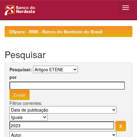
Skip
navigation
DSpace - BNB - Banco do Nordeste do Brasil
Pesquisar
Pesquisar:
por
Filtros correntes: