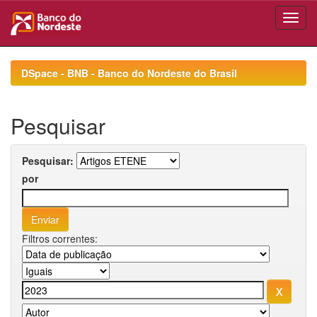
Skip
navigation
DSpace - BNB - Banco do Nordeste do Brasil
Pesquisar
Pesquisar:
por
Filtros correntes: