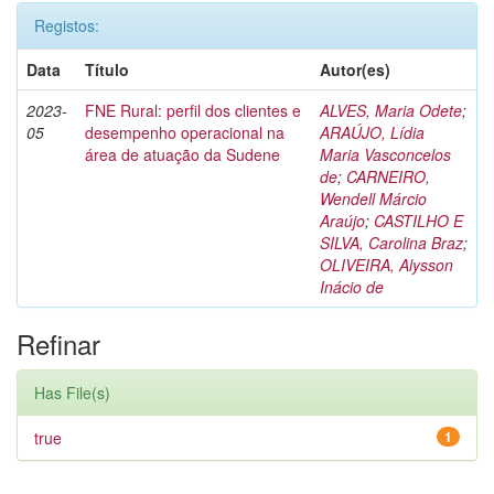
Registos:
Data
Título
Autor(es)
2023-
FNE Rural: perfil dos clientes e
ALVES, Maria Odete
;
05
desempenho operacional na
ARAÚJO, Lídia
área de atuação da Sudene
Maria Vasconcelos
de
;
CARNEIRO,
Wendell Márcio
Araújo
;
CASTILHO E
SILVA, Carolina Braz
;
OLIVEIRA, Alysson
Inácio de
Refinar
Has File(s)
true
1