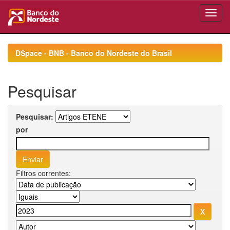
Skip
navigation
DSpace - BNB - Banco do Nordeste do Brasil
Pesquisar
Pesquisar:
por
Filtros correntes: