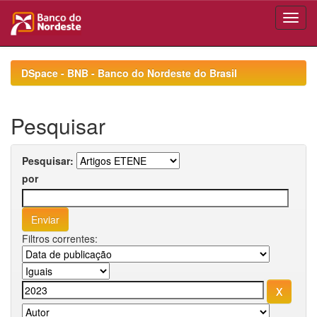
Skip
navigation
DSpace - BNB - Banco do Nordeste do Brasil
Pesquisar
Pesquisar:
por
Filtros correntes: