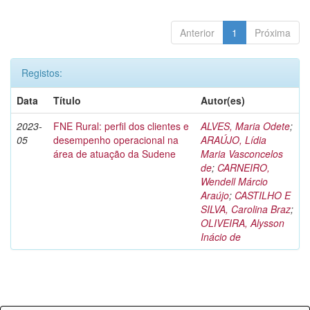
Anterior
1
Próxima
Registos:
Data
Título
Autor(es)
2023-
FNE Rural: perfil dos clientes e
ALVES, Maria Odete
;
05
desempenho operacional na
ARAÚJO, Lídia
área de atuação da Sudene
Maria Vasconcelos
de
;
CARNEIRO,
Wendell Márcio
Araújo
;
CASTILHO E
SILVA, Carolina Braz
;
OLIVEIRA, Alysson
Inácio de