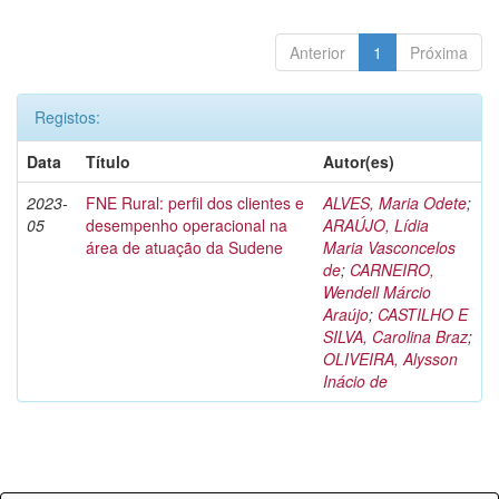
Anterior
1
Próxima
Registos:
Data
Título
Autor(es)
2023-
FNE Rural: perfil dos clientes e
ALVES, Maria Odete
;
05
desempenho operacional na
ARAÚJO, Lídia
área de atuação da Sudene
Maria Vasconcelos
de
;
CARNEIRO,
Wendell Márcio
Araújo
;
CASTILHO E
SILVA, Carolina Braz
;
OLIVEIRA, Alysson
Inácio de