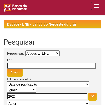
Skip
navigation
DSpace - BNB - Banco do Nordeste do Brasil
Pesquisar
Pesquisar:
por
Filtros correntes: