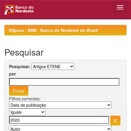
Skip
navigation
DSpace - BNB - Banco do Nordeste do Brasil
Pesquisar
Pesquisar:
por
Filtros correntes: