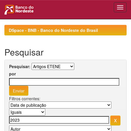
Skip
navigation
DSpace - BNB - Banco do Nordeste do Brasil
Pesquisar
Pesquisar:
por
Filtros correntes: