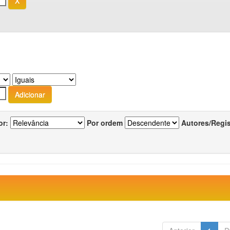
or:
Por ordem
Autores/Regi