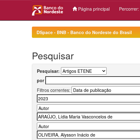
Página principal
Percorrer
Skip
navigation
DSpace - BNB - Banco do Nordeste do Brasil
Pesquisar
Pesquisar:
por
Filtros correntes: