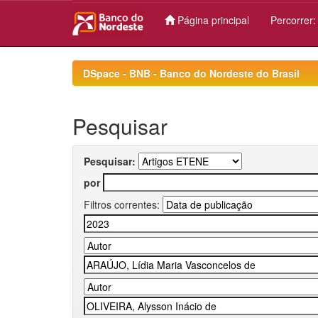
Página principal
Percorrer
Skip
navigation
DSpace - BNB - Banco do Nordeste do Brasil
Pesquisar
Pesquisar:
por
Filtros correntes: