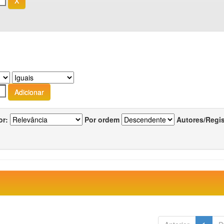
or:
Por ordem
Autores/Regi