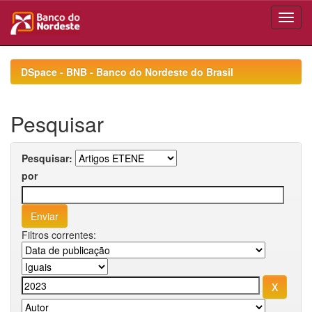
Skip
navigation
DSpace - BNB - Banco do Nordeste do Brasil
Pesquisar
Pesquisar:
por
Filtros correntes: