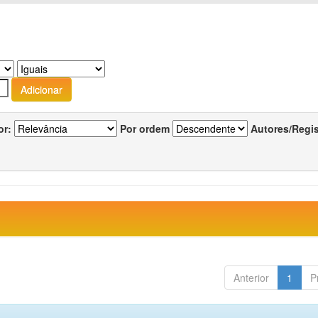
or:
Por ordem
Autores/Regi
Anterior
1
P