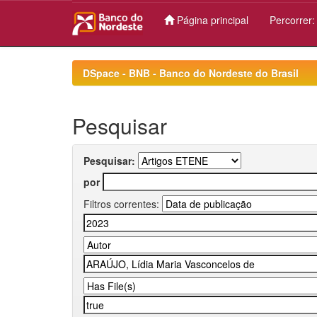
Página principal
Percorrer
Skip
navigation
DSpace - BNB - Banco do Nordeste do Brasil
Pesquisar
Pesquisar:
por
Filtros correntes: