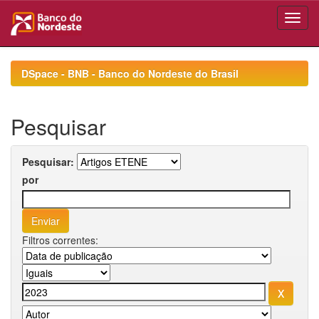
Skip
navigation
DSpace - BNB - Banco do Nordeste do Brasil
Pesquisar
Pesquisar:
por
Filtros correntes: