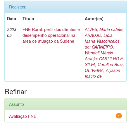
Registos:
Data
Título
Autor(es)
2023-
FNE Rural: perfil dos clientes e
ALVES, Maria Odete
;
05
desempenho operacional na
ARAÚJO, Lídia
área de atuação da Sudene
Maria Vasconcelos
de
;
CARNEIRO,
Wendell Márcio
Araújo
;
CASTILHO E
SILVA, Carolina Braz
;
OLIVEIRA, Alysson
Inácio de
Refinar
Assunto
Avaliação FNE
1