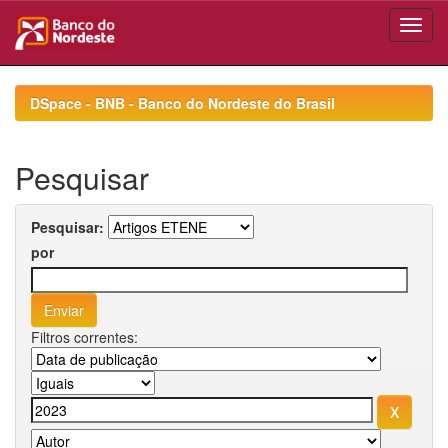
Skip
navigation
DSpace - BNB - Banco do Nordeste do Brasil
Pesquisar
Pesquisar:
por
Filtros correntes: