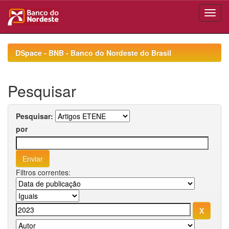
Skip
navigation
DSpace - BNB - Banco do Nordeste do Brasil
Pesquisar
Pesquisar:
por
Filtros correntes: