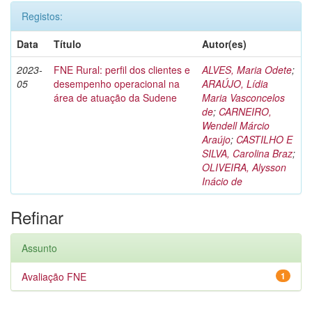
Registos:
Data
Título
Autor(es)
2023-
FNE Rural: perfil dos clientes e
ALVES, Maria Odete
;
05
desempenho operacional na
ARAÚJO, Lídia
área de atuação da Sudene
Maria Vasconcelos
de
;
CARNEIRO,
Wendell Márcio
Araújo
;
CASTILHO E
SILVA, Carolina Braz
;
OLIVEIRA, Alysson
Inácio de
Refinar
Assunto
Avaliação FNE
1