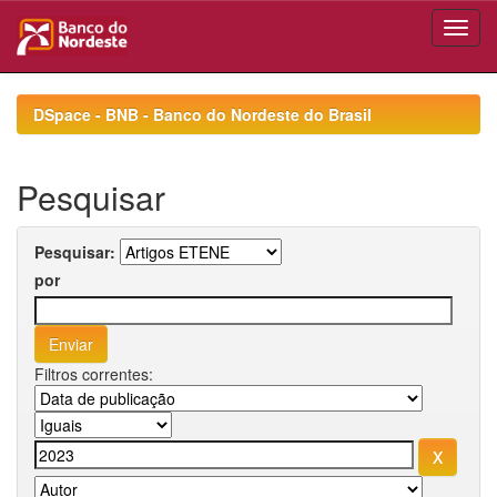
Skip
navigation
DSpace - BNB - Banco do Nordeste do Brasil
Pesquisar
Pesquisar:
por
Filtros correntes: