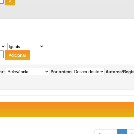
or:
Por ordem
Autores/Regi