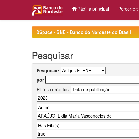
Página principal
Percorrer
Skip
navigation
DSpace - BNB - Banco do Nordeste do Brasil
Pesquisar
Pesquisar:
por
Filtros correntes: