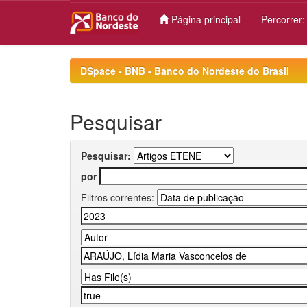
Página principal
Percorrer
Skip
navigation
DSpace - BNB - Banco do Nordeste do Brasil
Pesquisar
Pesquisar:
por
Filtros correntes: