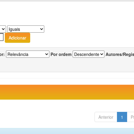
or:
Por ordem
Autores/Regi
Anterior
1
P