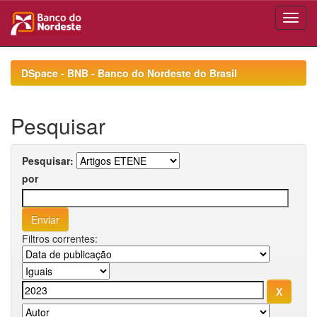
Skip
navigation
DSpace - BNB - Banco do Nordeste do Brasil
Pesquisar
Pesquisar:
por
Filtros correntes: