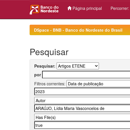
Página principal
Percorrer
Skip
navigation
DSpace - BNB - Banco do Nordeste do Brasil
Pesquisar
Pesquisar:
por
Filtros correntes: