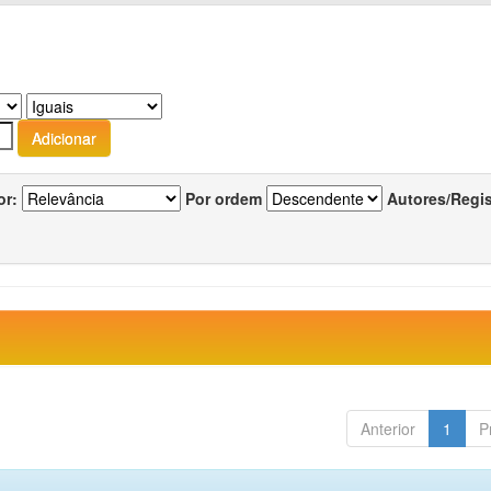
or:
Por ordem
Autores/Regi
Anterior
1
P