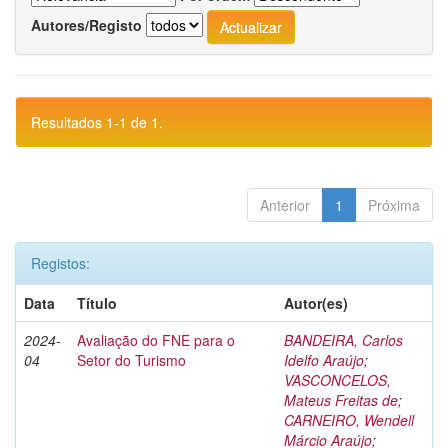
Autores/Registo
Resultados 1-1 de 1.
Anterior
1
Próxima
Registos:
Data
Título
Autor(es)
2024-
Avaliação do FNE para o
BANDEIRA, Carlos
04
Setor do Turismo
Idelfo Araújo
;
VASCONCELOS,
Mateus Freitas de
;
CARNEIRO, Wendell
Márcio Araújo
;