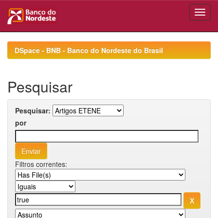
Skip
navigation
DSpace - BNB - Banco do Nordeste do Brasil
Pesquisar
Pesquisar:
por
Filtros correntes: