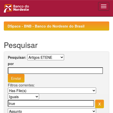
Skip
navigation
DSpace - BNB - Banco do Nordeste do Brasil
Pesquisar
Pesquisar:
por
Filtros correntes: