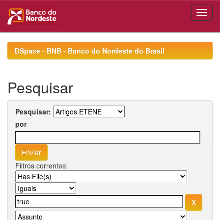
Skip
navigation
DSpace - BNB - Banco do Nordeste do Brasil
Pesquisar
Pesquisar:
por
Filtros correntes: