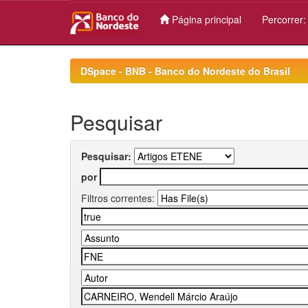
Página principal
Percorrer
Skip
navigation
DSpace - BNB - Banco do Nordeste do Brasil
Pesquisar
Pesquisar:
por
Filtros correntes: