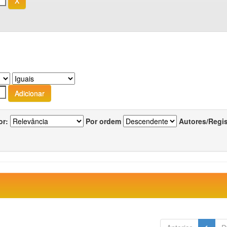
or:
Por ordem
Autores/Regi