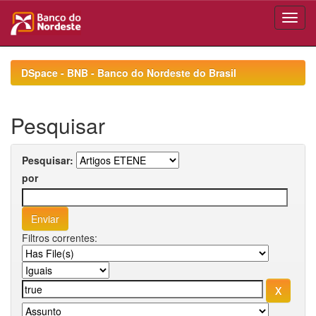
Skip
navigation
DSpace - BNB - Banco do Nordeste do Brasil
Pesquisar
Pesquisar:
por
Filtros correntes: