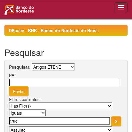
Skip
navigation
DSpace - BNB - Banco do Nordeste do Brasil
Pesquisar
Pesquisar:
por
Filtros correntes: