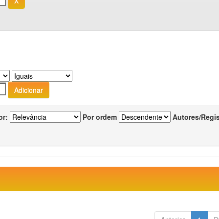
or:
Por ordem
Autores/Regi