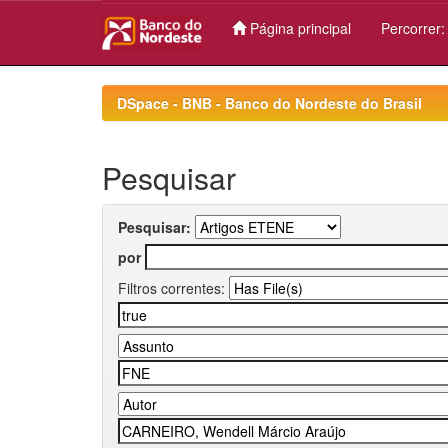
Página principal
Percorrer
Skip
navigation
DSpace - BNB - Banco do Nordeste do Brasil
Pesquisar
Pesquisar:
por
Filtros correntes: