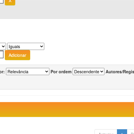
or:
Por ordem
Autores/Regi