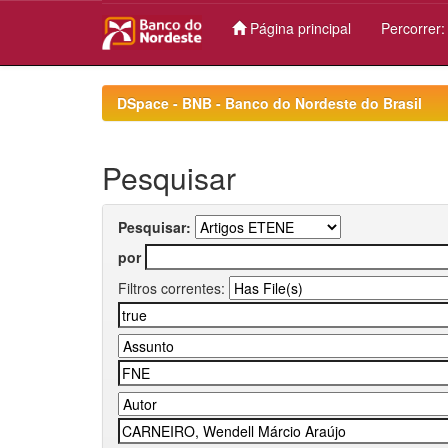
Página principal
Percorrer
Skip
navigation
DSpace - BNB - Banco do Nordeste do Brasil
Pesquisar
Pesquisar:
por
Filtros correntes: