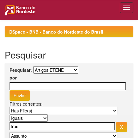
Skip
navigation
DSpace - BNB - Banco do Nordeste do Brasil
Pesquisar
Pesquisar:
por
Filtros correntes: