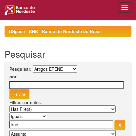
Skip
navigation
DSpace - BNB - Banco do Nordeste do Brasil
Pesquisar
Pesquisar:
por
Filtros correntes: