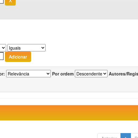
or:
Por ordem
Autores/Regi