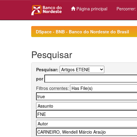
Página principal
Percorrer
Skip
navigation
DSpace - BNB - Banco do Nordeste do Brasil
Pesquisar
Pesquisar:
por
Filtros correntes: