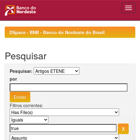
Skip
navigation
DSpace - BNB - Banco do Nordeste do Brasil
Pesquisar
Pesquisar:
por
Filtros correntes: