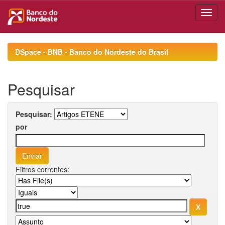
Skip
navigation
DSpace - BNB - Banco do Nordeste do Brasil
Pesquisar
Pesquisar:
por
Filtros correntes: